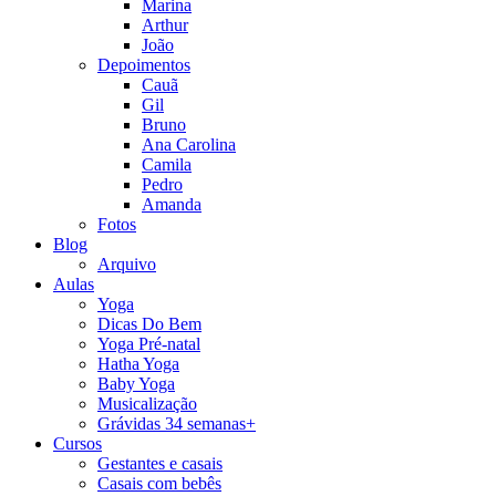
Marina
Arthur
João
Depoimentos
Cauã
Gil
Bruno
Ana Carolina
Camila
Pedro
Amanda
Fotos
Blog
Arquivo
Aulas
Yoga
Dicas Do Bem
Yoga Pré-natal
Hatha Yoga
Baby Yoga
Musicalização
Grávidas 34 semanas+
Cursos
Gestantes e casais
Casais com bebês