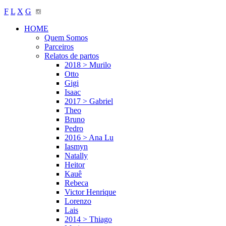
F
L
X
G
HOME
Quem Somos
Parceiros
Relatos de partos
2018 > Murilo
Otto
Gigi
Isaac
2017 > Gabriel
Theo
Bruno
Pedro
2016 > Ana Lu
Iasmyn
Natally
Heitor
Kauê
Rebeca
Victor Henrique
Lorenzo
Lais
2014 > Thiago