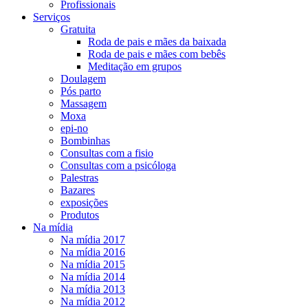
Profissionais
Serviços
Gratuita
Roda de pais e mães da baixada
Roda de pais e mães com bebês
Meditação em grupos
Doulagem
Pós parto
Massagem
Moxa
epi-no
Bombinhas
Consultas com a fisio
Consultas com a psicóloga
Palestras
Bazares
exposições
Produtos
Na mídia
Na mídia 2017
Na mídia 2016
Na mídia 2015
Na mídia 2014
Na mídia 2013
Na mídia 2012