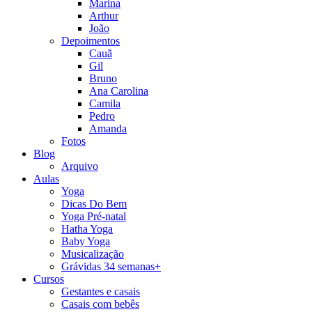
Marina
Arthur
João
Depoimentos
Cauã
Gil
Bruno
Ana Carolina
Camila
Pedro
Amanda
Fotos
Blog
Arquivo
Aulas
Yoga
Dicas Do Bem
Yoga Pré-natal
Hatha Yoga
Baby Yoga
Musicalização
Grávidas 34 semanas+
Cursos
Gestantes e casais
Casais com bebês