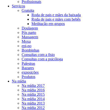
Profissionais
Serviços
Gratuita
Roda de pais e mães da baixada
Roda de pais e mães com bebês
Meditação em grupos
Doulagem
Pós parto
Massagem
Moxa
epi-no
Bombinhas
Consultas com a fisio
Consultas com a psicóloga
Palestras
Bazares
exposições
Produtos
Na mídia
Na mídia 2017
Na mídia 2016
Na mídia 2015
Na mídia 2014
Na mídia 2013
Na mídia 2012