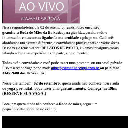
Nessa segunda-feira, dia 02 de setembro, temos nosso
encontro
gratuito,
a
Roda de Mães da Baixada,
para grávidas, casais, avós, e
interessados em
assuntos ligados 'a maternidade e pós parto.
Cada mês
abordamos um assunto diferente, e convidamos profissionais de várias áreas.
Dessa vez o tema vai ser:
RELATOS DE PARTO,
e vamos ter alguns casais
falando sobre suas experiências de parto, e nascimento!
Todos estão convidados e você pode trazer uma gestante, ou um casal grávido.
É só reservar a vaga por e-mail:
ou pelo fone:
aline@namaskaryoga.com.br
3345 2680 das 16 'as 20hs.
Nesse dia também,
02 de setembro
, quem ainda não conhece nossa aula
de
yoga pré-natal
, pode fazer uma
gratuitamente.
Começa 'as 19hs.
(RESERVE SUA VAGA!)
Bom, pra quem ainda não conhece a
Roda de mães,
segue um
pequeno
vídeo
sobre nosso evento: