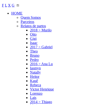
F
L
X
G
HOME
Quem Somos
Parceiros
Relatos de partos
2018 > Murilo
Otto
Gigi
Isaac
2017 > Gabriel
Theo
Bruno
Pedro
2016 > Ana Lu
Iasmyn
Natally
Heitor
Kauê
Rebeca
Victor Henrique
Lorenzo
Lais
2014 > Thiago