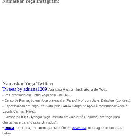
Namaskar Yoga Instagram:
Namaskar Yoga Twitter:
Tweets by adriana1209
Adriana Vieira - Instrutora de Yoga
• Pós-graduada em Hatha Yoga pela Uni-FMU.
• Curso de Formação em Yoga pré-natal e "Parto Ativo" com Janet Balaskas (Londres).
• Especializada em Yoga Pré-Natal pelo GAMA-Grupo de Apoio à Maternidade Ativa e
Escola Carmen Perez.
• Cursos no B.K.S. Iyengar Yoga Institute em Amsterdã (Holanda) em Yoga para
Gestantes e para "Casais Grávidos".
•
Doula
certificada, com formação também em
Shantala
, massagem indiana para
bebês.