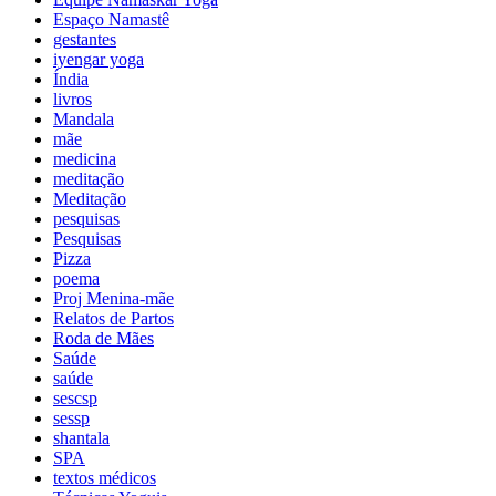
Espaço Namastê
gestantes
iyengar yoga
Índia
livros
Mandala
mãe
medicina
meditação
Meditação
pesquisas
Pesquisas
Pizza
poema
Proj Menina-mãe
Relatos de Partos
Roda de Mães
Saúde
saúde
sescsp
sessp
shantala
SPA
textos médicos