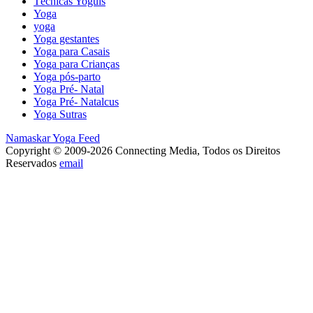
Técnicas Yoguis
Yoga
yoga
Yoga gestantes
Yoga para Casais
Yoga para Crianças
Yoga pós-parto
Yoga Pré- Natal
Yoga Pré- Natalcus
Yoga Sutras
Namaskar Yoga Feed
Copyright © 2009-2026 Connecting Media, Todos os Direitos
Reservados
email