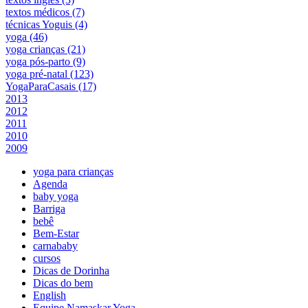
textos médicos (7)
técnicas Yoguis (4)
yoga (46)
yoga crianças (21)
yoga pós-parto (9)
yoga pré-natal (123)
YogaParaCasais (17)
2013
2012
2011
2010
2009
yoga para crianças
Agenda
baby yoga
Barriga
bebê
Bem-Estar
carnababy
cursos
Dicas de Dorinha
Dicas do bem
English
Equipe Namaskar Yoga