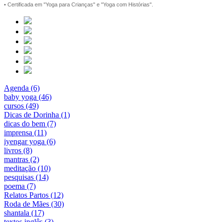
• Certificada em "Yoga para Crianças" e "Yoga com Histórias".
Agenda (6)
baby yoga (46)
cursos (49)
Dicas de Dorinha (1)
dicas do bem (7)
imprensa (11)
iyengar yoga (6)
livros (8)
mantras (2)
meditação (10)
pesquisas (14)
poema (7)
Relatos Partos (12)
Roda de Mães (30)
shantala (17)
textos inglês (3)