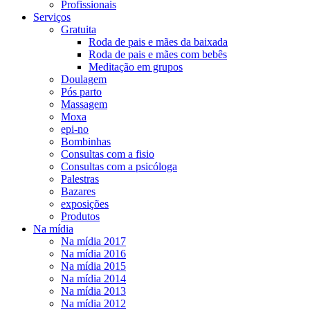
Profissionais
Serviços
Gratuita
Roda de pais e mães da baixada
Roda de pais e mães com bebês
Meditação em grupos
Doulagem
Pós parto
Massagem
Moxa
epi-no
Bombinhas
Consultas com a fisio
Consultas com a psicóloga
Palestras
Bazares
exposições
Produtos
Na mídia
Na mídia 2017
Na mídia 2016
Na mídia 2015
Na mídia 2014
Na mídia 2013
Na mídia 2012