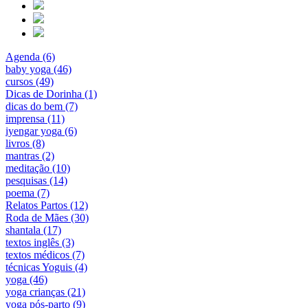
Agenda (6)
baby yoga (46)
cursos (49)
Dicas de Dorinha (1)
dicas do bem (7)
imprensa (11)
iyengar yoga (6)
livros (8)
mantras (2)
meditação (10)
pesquisas (14)
poema (7)
Relatos Partos (12)
Roda de Mães (30)
shantala (17)
textos inglês (3)
textos médicos (7)
técnicas Yoguis (4)
yoga (46)
yoga crianças (21)
yoga pós-parto (9)