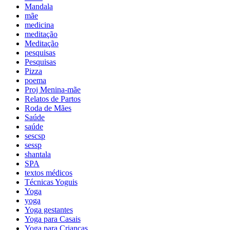
Mandala
mãe
medicina
meditação
Meditação
pesquisas
Pesquisas
Pizza
poema
Proj Menina-mãe
Relatos de Partos
Roda de Mães
Saúde
saúde
sescsp
sessp
shantala
SPA
textos médicos
Técnicas Yoguis
Yoga
yoga
Yoga gestantes
Yoga para Casais
Yoga para Crianças