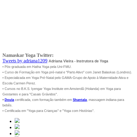
Namaskar Yoga Twitter:
Tweets by adriana1209
Adriana Vieira - Instrutora de Yoga
• Pós-graduada em Hatha Yoga pela Uni-FMU.
• Curso de Formação em Yoga pré-natal e "Parto Ativo" com Janet Balaskas (Londres).
• Especializada em Yoga Pré-Natal pelo GAMA-Grupo de Apoio à Maternidade Ativa e
Escola Carmen Perez.
• Cursos no B.K.S. Iyengar Yoga Institute em Amsterdã (Holanda) em Yoga para
Gestantes e para "Casais Grávidos".
•
Doula
certificada, com formação também em
Shantala
, massagem indiana para
bebês.
• Certificada em "Yoga para Crianças" e "Yoga com Histórias".