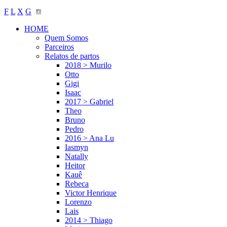
F
L
X
G
HOME
Quem Somos
Parceiros
Relatos de partos
2018 > Murilo
Otto
Gigi
Isaac
2017 > Gabriel
Theo
Bruno
Pedro
2016 > Ana Lu
Iasmyn
Natally
Heitor
Kauê
Rebeca
Victor Henrique
Lorenzo
Lais
2014 > Thiago