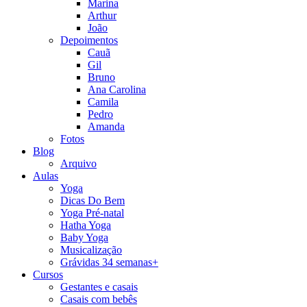
Marina
Arthur
João
Depoimentos
Cauã
Gil
Bruno
Ana Carolina
Camila
Pedro
Amanda
Fotos
Blog
Arquivo
Aulas
Yoga
Dicas Do Bem
Yoga Pré-natal
Hatha Yoga
Baby Yoga
Musicalização
Grávidas 34 semanas+
Cursos
Gestantes e casais
Casais com bebês