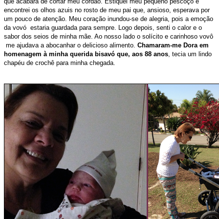
que acabara de cortar meu cordão.
Estiquei meu pequeno pescoço e
encontrei os olhos azuis no rosto de meu pai que, ansioso, esperava por
um pouco de atenção.
Meu coração inundou-se de alegria, pois a emoção
da vovó estaria guardada para sempre.
Logo depois, senti o calor e o
sabor dos seios de minha mãe. Ao nosso lado o solícito e carinhoso vovô
me ajudava a abocanhar o delicioso alimento.
Chamaram-me Dora em
homenagem à minha querida bisavó que, aos 88 anos
, tecia um lindo
chapéu de crochê para minha chegada.