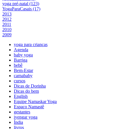
yoga pré-natal (123)
YogaParaCasais (17)
2013
2012
2011
2010
2009
yoga para crianças
Agenda
baby yoga
Barriga
bebê
Bem-Estar
carnababy
cursos
Dicas de Dorinha
Dicas do bem
English
Equipe Namaskar Yoga
Espaço Namastê
gestantes
iyengar yoga
Índia
livros