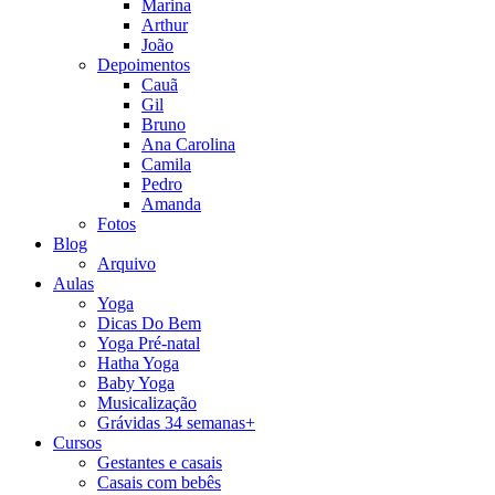
Marina
Arthur
João
Depoimentos
Cauã
Gil
Bruno
Ana Carolina
Camila
Pedro
Amanda
Fotos
Blog
Arquivo
Aulas
Yoga
Dicas Do Bem
Yoga Pré-natal
Hatha Yoga
Baby Yoga
Musicalização
Grávidas 34 semanas+
Cursos
Gestantes e casais
Casais com bebês