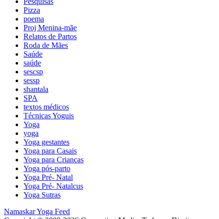
Pesquisas
Pizza
poema
Proj Menina-mãe
Relatos de Partos
Roda de Mães
Saúde
saúde
sescsp
sessp
shantala
SPA
textos médicos
Técnicas Yoguis
Yoga
yoga
Yoga gestantes
Yoga para Casais
Yoga para Crianças
Yoga pós-parto
Yoga Pré- Natal
Yoga Pré- Natalcus
Yoga Sutras
Namaskar Yoga Feed