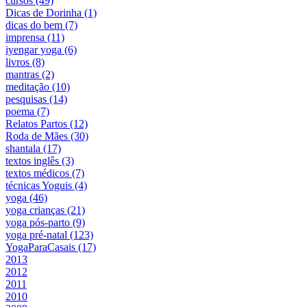
cursos (49)
Dicas de Dorinha (1)
dicas do bem (7)
imprensa (11)
iyengar yoga (6)
livros (8)
mantras (2)
meditação (10)
pesquisas (14)
poema (7)
Relatos Partos (12)
Roda de Mães (30)
shantala (17)
textos inglês (3)
textos médicos (7)
técnicas Yoguis (4)
yoga (46)
yoga crianças (21)
yoga pós-parto (9)
yoga pré-natal (123)
YogaParaCasais (17)
2013
2012
2011
2010