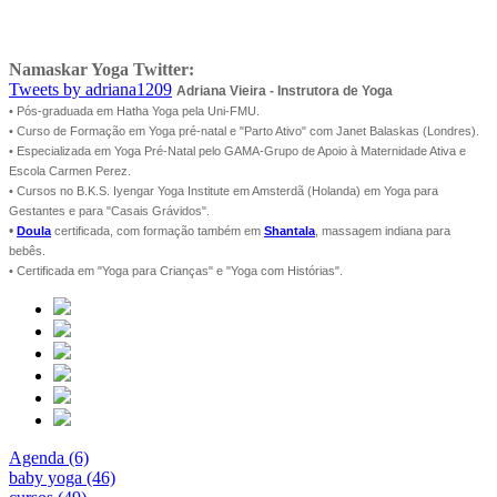
Namaskar Yoga Twitter:
Tweets by adriana1209
Adriana Vieira - Instrutora de Yoga
• Pós-graduada em Hatha Yoga pela Uni-FMU.
• Curso de Formação em Yoga pré-natal e "Parto Ativo" com Janet Balaskas (Londres).
• Especializada em Yoga Pré-Natal pelo GAMA-Grupo de Apoio à Maternidade Ativa e
Escola Carmen Perez.
• Cursos no B.K.S. Iyengar Yoga Institute em Amsterdã (Holanda) em Yoga para
Gestantes e para "Casais Grávidos".
•
Doula
certificada, com formação também em
Shantala
, massagem indiana para
bebês.
• Certificada em "Yoga para Crianças" e "Yoga com Histórias".
Agenda (6)
baby yoga (46)