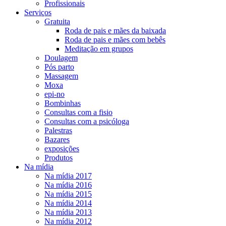
Profissionais
Serviços
Gratuita
Roda de pais e mães da baixada
Roda de pais e mães com bebês
Meditação em grupos
Doulagem
Pós parto
Massagem
Moxa
epi-no
Bombinhas
Consultas com a fisio
Consultas com a psicóloga
Palestras
Bazares
exposições
Produtos
Na mídia
Na mídia 2017
Na mídia 2016
Na mídia 2015
Na mídia 2014
Na mídia 2013
Na mídia 2012