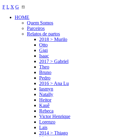
F
L
X
G
HOME
Quem Somos
Parceiros
Relatos de partos
2018 > Murilo
Otto
Gigi
Isaac
2017 > Gabriel
Theo
Bruno
Pedro
2016 > Ana Lu
Iasmyn
Natally
Heitor
Kauê
Rebeca
Victor Henrique
Lorenzo
Lais
2014 > Thiago