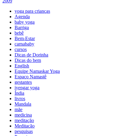
2009
yoga para crianças
Agenda
baby yoga
Barriga
bebê
Bem-Estar
carnababy
cursos
Dicas de Dorinha
Dicas do bem
English
Equipe Namaskar Yoga
Espaço Namastê
gestantes
iyengar yoga
Índia
livros
Mandala
mãe
medicina
meditação
Meditação
pesquisas