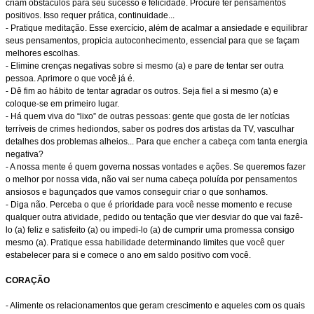
criam obstáculos para seu sucesso e felicidade. Procure ter pensamentos
positivos. Isso requer prática, continuidade...
- Pratique meditação. Esse exercício, além de acalmar a ansiedade e equilibrar
seus pensamentos, propicia autoconhecimento, essencial para que se façam
melhores escolhas.
- Elimine crenças negativas sobre si mesmo (a) e pare de tentar ser outra
pessoa. Aprimore o que você já é.
- Dê fim ao hábito de tentar agradar os outros. Seja fiel a si mesmo (a) e
coloque-se em primeiro lugar.
- Há quem viva do “lixo” de outras pessoas: gente que gosta de ler notícias
terríveis de crimes hediondos, saber os podres dos artistas da TV, vasculhar
detalhes dos problemas alheios... Para que encher a cabeça com tanta energia
negativa?
- A nossa mente é quem governa nossas vontades e ações. Se queremos fazer
o melhor por nossa vida, não vai ser numa cabeça poluída por pensamentos
ansiosos e bagunçados que vamos conseguir criar o que sonhamos.
- Diga não. Perceba o que é prioridade para você nesse momento e recuse
qualquer outra atividade, pedido ou tentação que vier desviar do que vai fazê-
lo (a) feliz e satisfeito (a) ou impedi-lo (a) de cumprir uma promessa consigo
mesmo (a). Pratique essa habilidade determinando limites que você quer
estabelecer para si e comece o ano em saldo positivo com você.
CORAÇÃO
- Alimente os relacionamentos que geram crescimento e aqueles com os quais