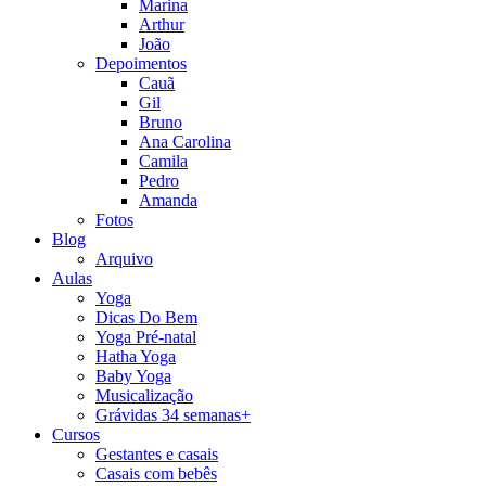
Marina
Arthur
João
Depoimentos
Cauã
Gil
Bruno
Ana Carolina
Camila
Pedro
Amanda
Fotos
Blog
Arquivo
Aulas
Yoga
Dicas Do Bem
Yoga Pré-natal
Hatha Yoga
Baby Yoga
Musicalização
Grávidas 34 semanas+
Cursos
Gestantes e casais
Casais com bebês