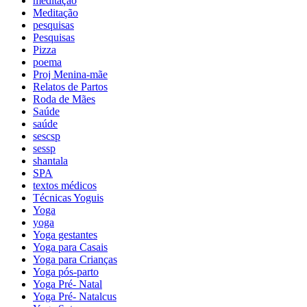
meditação
Meditação
pesquisas
Pesquisas
Pizza
poema
Proj Menina-mãe
Relatos de Partos
Roda de Mães
Saúde
saúde
sescsp
sessp
shantala
SPA
textos médicos
Técnicas Yoguis
Yoga
yoga
Yoga gestantes
Yoga para Casais
Yoga para Crianças
Yoga pós-parto
Yoga Pré- Natal
Yoga Pré- Natalcus