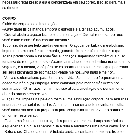
necessário ficar preso a ela e concretizá-la em seu corpo. Isso só gera mais
sofrimento.
CORPO
Cuide do corpo e da alimentação
- A atividade física manda embora o estresse e a tensão acumulados.
- Que tal abolir a açúcar branco da alimentação? Que tal repensar por que
você come carne? é necessário mesmo?
Tudo isso deve ser feito gradativamente. O açúcar perturba o metabolismo
impedindo um bom funcionamento, gerando fermentação e acidez, o que
acaba predispondo a inflamações e inchaços, impedindo também qualquer
tentativa de redução de peso. A carne animal pode ser substituia por proteínas
vegetais, e o melhor, você pára de colaborar em matar animais que poderiam
ser seus bichinhos de estimação! Pense melhor...viva mais e melhor...
- Varra o sedentarismo para fora da sua vida. Se a ideia de frequentar uma
academia não o (a) empolga, tente caminhar pelo menos três vezes por
semana por 40 minutos no mínimo. Isso ativa a circulação e o pensamento,
abrindo novas perspectivas.
- Faça uma limpeza na pele do rosto e uma esfoliação corporal para retirar as
impurezas e as células mortas. Além de ganhar uma pele novinha em folha,
você ainda vai deixá-la preparada para conquistar um bronzeado bonito e
uniforme neste verão.
- Fazer uma faxina no corpo significa promover uma mudança nos hábitos:
esquecer aquilo que sabemos que é ruim e adotarmos uma nova consciência.
- Beba chás. Chá de alecrim. A bebida ajuda a combater o estresse físico e