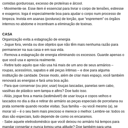
comidas gordurosas, excesso de proteínas e álcool.
- Movimente-se. Esse item é essencial para livrar o corpo de tensões, estresse
e exageros. Ioga é especialmente boa para ajudar o corpo num processo de
limpeza. Invista em asanas (posturas) de torção, que “espremem” os órgãos
internos no abdome e incentivam a eliminação de toxinas.
CASA
Organização evita a estagnação de energia
- Jogue fora, venda ou doe objetos que não têm mais nenhuma razão para
permanecer na sua casa e em sua vida.
- Remova a estagnação de energia eliminando os excessos. Guarde apenas o
que você usa e aprecia realmente.
- Retire tudo aquilo que não usa há mais de um ano de seus armários –
roupas, acessórios, sapatos e até peças íntimas – e doe para alguma
instituição de caridade. Desse modo, além de criar mais espaço, você também
renovará as energias e fará uma boa ação.
- Para que conservar (ou pior, usar) louças lascadas, panelas sem cabo,
vasilhas de plástico sem tampa e afins? Doe tudo isso.
- Aliás, jogue fora a mania (lastimável!) de usar louça e copos velhos e
lascados no dia a dia e retirar do armário as peças especiais de porcelana ou
prata somente quando recebe visitas. Sua família – ou você mesmo (a), se
morar só – é o seu bem mais precioso e merece o melhor. Lembre-se: todos os
dias são especiais, tudo depende de como os encaramos.
- Sabe aquele eletrodoméstico que você deixou no armário há tempos para
mandar consertar e nunca tomou uma atitude? Doe também para uma