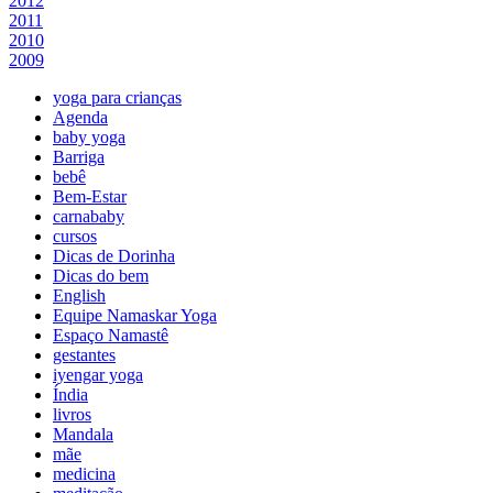
2012
2011
2010
2009
yoga para crianças
Agenda
baby yoga
Barriga
bebê
Bem-Estar
carnababy
cursos
Dicas de Dorinha
Dicas do bem
English
Equipe Namaskar Yoga
Espaço Namastê
gestantes
iyengar yoga
Índia
livros
Mandala
mãe
medicina