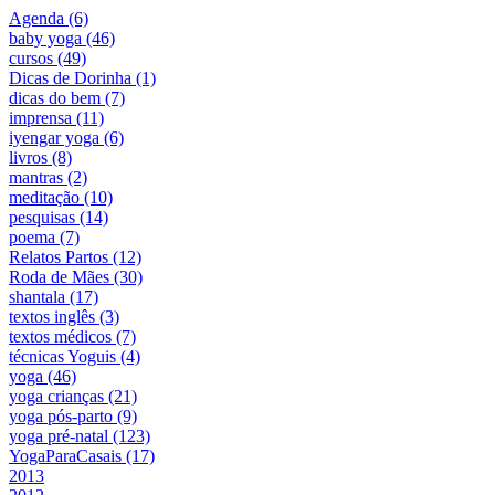
Agenda (6)
baby yoga (46)
cursos (49)
Dicas de Dorinha (1)
dicas do bem (7)
imprensa (11)
iyengar yoga (6)
livros (8)
mantras (2)
meditação (10)
pesquisas (14)
poema (7)
Relatos Partos (12)
Roda de Mães (30)
shantala (17)
textos inglês (3)
textos médicos (7)
técnicas Yoguis (4)
yoga (46)
yoga crianças (21)
yoga pós-parto (9)
yoga pré-natal (123)
YogaParaCasais (17)
2013