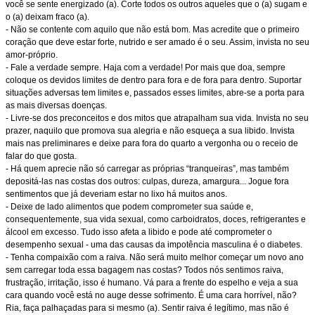
você se sente energizado (a). Corte todos os outros aqueles que o (a) sugam e
o (a) deixam fraco (a).
- Não se contente com aquilo que não está bom. Mas acredite que o primeiro
coração que deve estar forte, nutrido e ser amado é o seu. Assim, invista no seu
amor-próprio.
- Fale a verdade sempre. Haja com a verdade! Por mais que doa, sempre
coloque os devidos limites de dentro para fora e de fora para dentro. Suportar
situações adversas tem limites e, passados esses limites, abre-se a porta para
as mais diversas doenças.
- Livre-se dos preconceitos e dos mitos que atrapalham sua vida. Invista no seu
prazer, naquilo que promova sua alegria e não esqueça a sua libido. Invista
mais nas preliminares e deixe para fora do quarto a vergonha ou o receio de
falar do que gosta.
- Há quem aprecie não só carregar as próprias “tranqueiras”, mas também
depositá-las nas costas dos outros: culpas, dureza, amargura... Jogue fora
sentimentos que já deveriam estar no lixo há muitos anos.
- Deixe de lado alimentos que podem comprometer sua saúde e,
consequentemente, sua vida sexual, como carboidratos, doces, refrigerantes e
álcool em excesso. Tudo isso afeta a libido e pode até comprometer o
desempenho sexual - uma das causas da impotência masculina é o diabetes.
- Tenha compaixão com a raiva. Não será muito melhor começar um novo ano
sem carregar toda essa bagagem nas costas? Todos nós sentimos raiva,
frustração, irritação, isso é humano. Vá para a frente do espelho e veja a sua
cara quando você está no auge desse sofrimento. É uma cara horrível, não?
Ria, faça palhaçadas para si mesmo (a). Sentir raiva é legítimo, mas não é