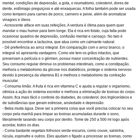
mental, condições de depressão, a gota, o reumatismo, colesterol, dores de
dente, estômago preguiçoso e até enxaquecas. A folha também pode ser usada
como tempero para carnes de porco, carneiro e peixe, além de aromatizar
vinagres e óleos.
- Acrescente alface em suas refeições. A verdura é ótima para quem quer
mandar o mau humor para bem longe. Ela é rica em folato, cuja falta pode
ocasionar quadros de depressão, confusão mental e cansaço. No talo é
possível encontrar a lactucina, que atua como um calmante natural.
- Dê preferência ao arroz integral. Em comparação com o arroz branco, o
integral só apresenta vantagens. Como ele tem os grãos intactos, que
preservam a película e o gérmen, possui maior concentração de nutrientes.
Seu consumo regular diminui os problemas intestinais, como a constipação,
melhora o metabolismo da glicose nos diabéticos, protege o sistema nervoso
devido à presença da vitamina B1 e melhora o metabolismo da contração
muscular.
- Consuma limão. A fruta é rica em vitamina C e ajuda a regular o organismo,
otimiza a ação do sistema excretor e melhora a eliminação de toxinas do corpo.
Assim, fica mais fácil o controle do diabetes, do colesterol, dos triglicerídeos e
de substâncias que geram estresse, ansiedade e depressão.
- Beba muita água. Deve ser a primeira coisa que você precisa colocar no seu
corpo pela manhã para limpar as toxinas acumuladas durante o sono,
literalmente lavando seu corpo por dentro. Tome de 250 a 500 ml logo após
acordar, todos os dias.
- Coma bastante vegetais folhosos verde-escuros, como couve, salsinha,
rúcula, espinafre e outros. Eles ajudam o fígado a processar as toxinas, como