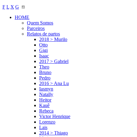
F
L
X
G
HOME
Quem Somos
Parceiros
Relatos de partos
2018 > Murilo
Otto
Gigi
Isaac
2017 > Gabriel
Theo
Bruno
Pedro
2016 > Ana Lu
Iasmyn
Natally
Heitor
Kauê
Rebeca
Victor Henrique
Lorenzo
Lais
2014 > Thiago