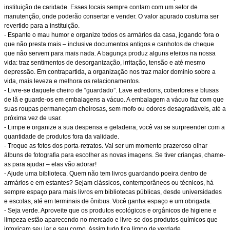
instituição de caridade. Esses locais sempre contam com um setor de
manutenção, onde poderão consertar e vender. O valor apurado costuma ser
revertido para a instituição.
- Espante o mau humor e organize todos os armários da casa, jogando fora o
que não presta mais – inclusive documentos antigos e canhotos de cheque
que não servem para mais nada. A bagunça produz alguns efeitos na nossa
vida: traz sentimentos de desorganização, irritação, tensão e até mesmo
depressão. Em contrapartida, a organização nos traz maior domínio sobre a
vida, mais leveza e melhora os relacionamentos.
- Livre-se daquele cheiro de “guardado”. Lave edredons, cobertores e blusas
de lã e guarde-os em embalagens a vácuo. A embalagem a vácuo faz com que
suas roupas permaneçam cheirosas, sem mofo ou odores desagradáveis, até a
próxima vez de usar.
- Limpe e organize a sua despensa e geladeira, você vai se surpreender com a
quantidade de produtos fora da validade.
- Troque as fotos dos porta-retratos. Vai ser um momento prazeroso olhar
álbuns de fotografia para escolher as novas imagens. Se tiver crianças, chame-
as para ajudar – elas vão adorar!
- Ajude uma biblioteca. Quem não tem livros guardando poeira dentro de
armários e em estantes? Sejam clássicos, contemporâneos ou técnicos, há
sempre espaço para mais livros em bibliotecas públicas, desde universidades
e escolas, até em terminais de ônibus. Você ganha espaço e um obrigada.
- Seja verde. Aproveite que os produtos ecológicos e orgânicos de higiene e
limpeza estão aparecendo no mercado e livre-se dos produtos químicos que
intoxicam seu lar e seu corpo. Assim tudo fica limpo de verdade.