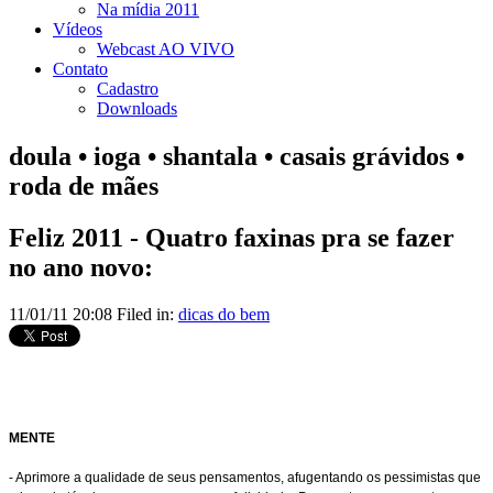
Na mídia 2011
Vídeos
Webcast AO VIVO
Contato
Cadastro
Downloads
doula • ioga • shantala • casais grávidos •
roda de mães
Feliz 2011 - Quatro faxinas pra se fazer
no ano novo:
11/01/11 20:08 Filed in:
dicas do bem
MENTE
- Aprimore a qualidade de seus pensamentos, afugentando os pessimistas que