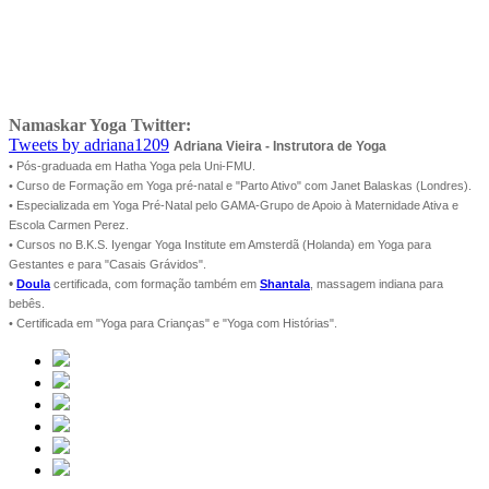
Namaskar Yoga Twitter:
Tweets by adriana1209
Adriana Vieira - Instrutora de Yoga
• Pós-graduada em Hatha Yoga pela Uni-FMU.
• Curso de Formação em Yoga pré-natal e "Parto Ativo" com Janet Balaskas (Londres).
• Especializada em Yoga Pré-Natal pelo GAMA-Grupo de Apoio à Maternidade Ativa e
Escola Carmen Perez.
• Cursos no B.K.S. Iyengar Yoga Institute em Amsterdã (Holanda) em Yoga para
Gestantes e para "Casais Grávidos".
•
Doula
certificada, com formação também em
Shantala
, massagem indiana para
bebês.
• Certificada em "Yoga para Crianças" e "Yoga com Histórias".