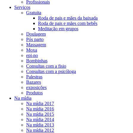
Profissionais
Serviços
Gratuita
Roda de pais e mães da baixada
Roda de pais e mães com bebês
Meditação em grupos
Doulagem
Pós parto
Massagem
Moxa
epi-no
Bombinhas
Consultas com a fisio
Consultas com a psicóloga
Palestras
Bazares
exposições
Produtos
Na mídia
Na mídia 2017
Na mídia 2016
Na mídia 2015
Na mídia 2014
Na mídia 2013
Na mídia 2012